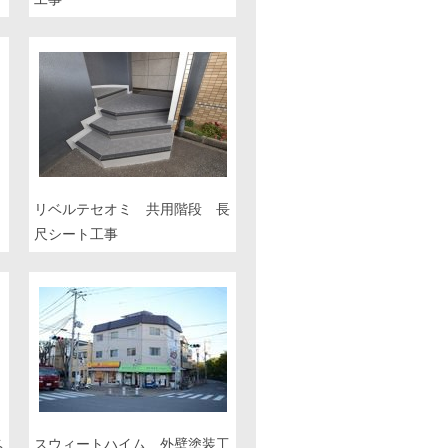
段
リベルテセオミ 共用階段 長
尺シート工事
ベ
スウィートハイム 外壁塗装工