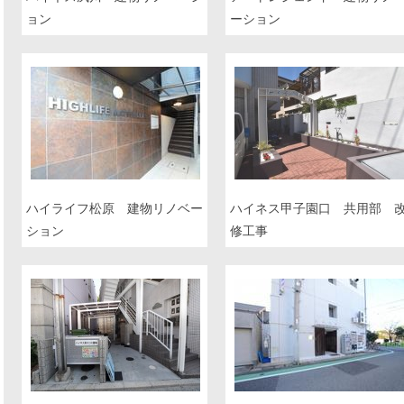
ョン
ーション
ハイライフ松原 建物リノベー
ハイネス甲子園口 共用部 
ション
修工事