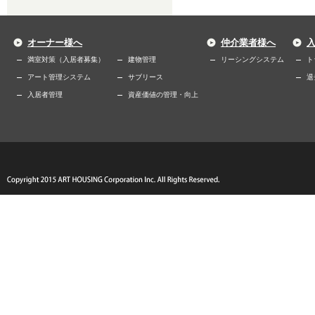
オーナー様へ
仲介業者様へ
満室対策（入居者募集）
建物管理
リーシングシステム
ト
アート管理システム
サブリース
退
入居者管理
資産価値の管理・向上